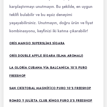
karşılaştırmayı unutmayın. Bu şekilde, en uygun
teklifi bulabilir ve bu eşsiz deneyimi
yaşayabilirsiniz. Unutmayın, doğru ürün ve fiyat
kombinasyonu, keyfinizi iki katına çıkarabilir!
ORIS MANGO SUPERSLIMS SIGARA
ORIS DOUBLE APPLE SIGARA (ELMA AROMALI)
LA GLORIA CUBANA VIA BALCANICA 10’S PURO
FREESHOP
SAN CRISTOBAL MAGNÍFICO PURO 10’S FREESHOP
ROMEO Y JULIETA CLUB KINGS PURO 5’S FREESHOP