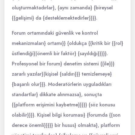
oluşturmaktadırlar}, {aynı zamanda} {bireysel
{{gelişimi} da {desteklemektedirler}}}}.
Forum ortamındaki güvenlik ve kontrol
mekanizmaları} ortamı}} {oldukça {{kritik bir {{rol}
üstlendiği}|önemli bir faktör} {sayıldığı}}}}}.
Profesyonel bir forum} denetim sistemi {{ile}}}
zararlı yazılar}|kişisel {saldırı}}} temizlemeye}
{başarılı olur}}}. Moderatörlerin uyguladıkları
standartlar} dikkate alınmazsa}, sonuçta
{{platform erişimini kaybetme}}}}} {söz konusu
olabilir}}}}. Kişisel bilgi koruması} {forumda {{son
derece önemli}}}}} bir husus} olmakta}, platform