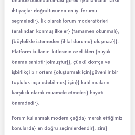
önünde bulundurulması gerekir|kullanıcılar farklı
ihtiyaçlar doğrultusunda en iyi forumu
seçmeledir}. İlk olarak forum moderatörleri
tarafından konmuş ilkeler} {tamamen okunmalı},
{böylelikle istemeden {ihlal durumu} oluşmaz}|}.
Platform kullanıcı kitlesinin özellikleri {büyük
öneme sahiptir|olmuştur}}, çünkü dostça ve
işbirlikçi bir ortam {oluşturmak için|güvenilir bir
topluluk inşa edebilmek} için}} katılımcıların
karşılıklı olarak muamele etmeleri} hayati
önemdedir}.
Forum kullanmak modern çağda} merak ettiğimiz
konularda} en doğru seçimlerdendir}, zira}