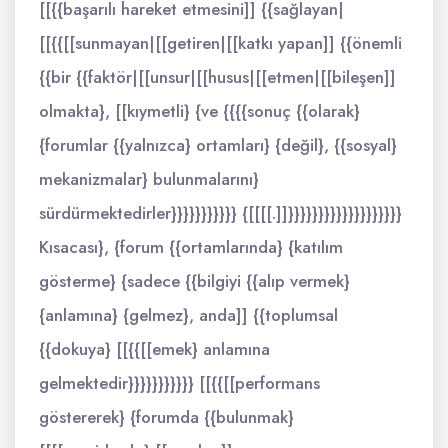
[[{{başarılı hareket etmesini]] {{sağlayan|
[[{{[[sunmayan|[[getiren|[[katkı yapan]] {{önemli
{{bir {{faktör|[[unsur|[[husus|[[etmen|[[bileşen]]
olmakta}, [[kıymetli} {ve {{{{sonuç {{olarak}
{forumlar {{yalnızca} ortamları} {değil}, {{sosyal}
mekanizmalar} bulunmalarını}
sürdürmektedirler}}}}}}}}}}} {[[[[.]]}}}}}}}}}}}}}}}}}}}
Kısacası}, {forum {{ortamlarında} {katılım
gösterme} {sadece {{bilgiyi {{alıp vermek}
{anlamına} {gelmez}, anda]] {{toplumsal
{{dokuya} [[{{[[emek} anlamına
gelmektedir}}}}}}}}}}} [[{{[[performans
göstererek} {forumda {{bulunmak}