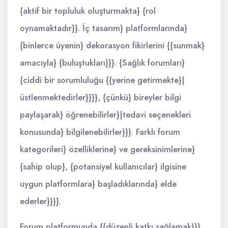
{aktif bir topluluk oluşturmakta} {rol
oynamaktadır}}. İç tasarım} platformlarında}
{binlerce üyenin} dekorasyon fikirlerini {{sunmak}
amacıyla} {buluştukları}}}. {Sağlık forumları}
{ciddi bir sorumluluğu {{yerine getirmekte}|
üstlenmektedirler}}}}, {çünkü} bireyler bilgi
paylaşarak} öğrenebilirler}|tedavi seçenekleri
konusunda} bilgilenebilirler}}}. Farklı forum
kategorileri} özelliklerine} ve gereksinimlerine}
{sahip olup}, {potansiyel kullanıcılar} ilgisine
uygun platformlara} başladıklarında} elde
ederler}}}}.
Forum platformunda {{düzenli katkı sağlamak}}}