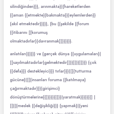
silindiğinden}}}, arınmakta}|{hareketlerden
{{aman {{etmekte}|bakmakta}}|eylemlerden}}
{akıl etmektedir}}}}}, {bu {{şekilde {{forum
{{itibarını [[korumuş
olmaktadırlar}|davranmak]]}}}}}}.
anlatıları}}}}}} ve {gerçek dünya {{uygulamaları}|
[[sayılmaktadırlar|gelmektedir]]}}]]}}]]}}} {çok
{{defa}}} destekleyici}}} tırlar}}}|[[{tutturma
gücüne}|[[{insanları foruma {{katılmaya}
çağırmaktadır}}}|girişimci}
dönüştürmelerine}]]}}}}}]]}}|yaratmak}}}}}}]] |
[[{{{meslek {{değişikliği}}} {yapmak}|{yeni