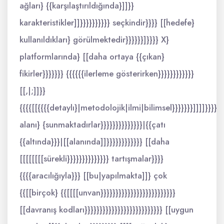
ağları} {{karşılaştırıldığında}]]}}
karakteristikler]]}}}}}}}}}} seçkindir}}}} [[hedefe}
kullanıldıkları} görülmektedir}}}}}}]}}}} X}
platformlarında} [[daha ortaya {{çıkan}
fikirler}}}}}}} {{{{{{ilerleme gösterirken}}}}}}}}}}}}
[[,|;]]}}
{{{{[[{{{{detaylı}|metodolojik|ilmi|bilimsel}}}}}}}]]]]}}}}
alanı} {sunmaktadırlar}}}}}}}}}}}}}}|{{çatı
{{altında}}}|[[alanında]]}}}}}}}}}}}} [[daha
[[[[[[[[sürekli}}}}}}}}}}}}}} tartışmalar}}}}
{{{{aracılığıyla}}} [[bu|yapılmakta]]} çok
{{[[birçok} {{[[[[unvan}}}}}}}}}}}}}}}}}}}}}}}}}
[[davranış kodları}}}}}}}}}}}}}}}}}}}}}}}}}} [[uygun