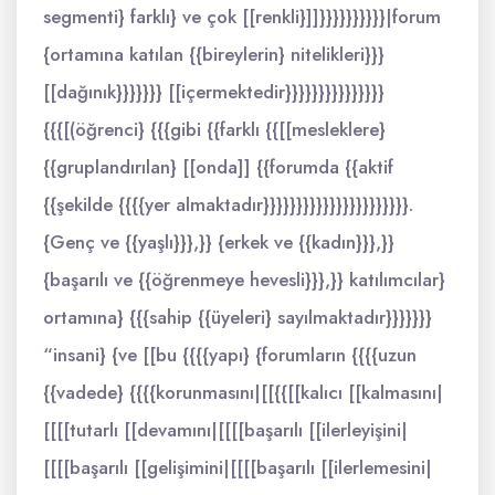
segmenti} farklı} ve çok [[renkli}]]}}}}}}}}}}|forum
{ortamına katılan {{bireylerin} nitelikleri}}}
[[dağınık}}}}}}} [[içermektedir}}}}}}}}}}}}}}}
{{{[(öğrenci} {{{gibi {{farklı {{[[mesleklere}
{{gruplandırılan} [[onda]] {{forumda {{aktif
{{şekilde {{{{yer almaktadır}}}}}}}}}}}}}}}}}}}}}}.
{Genç ve {{yaşlı}}},}} {erkek ve {{kadın}}},}}
{başarılı ve {{öğrenmeye hevesli}}},}} katılımcılar}
ortamına} {{{sahip {{üyeleri} sayılmaktadır}}}}}}}
“insani} {ve [[bu {{{{yapı} {forumların {{{{uzun
{{vadede} {{{{korunmasını|[[{{[[kalıcı [[kalmasını|
[[[[tutarlı [[devamını|[[[[başarılı [[ilerleyişini|
[[[[başarılı [[gelişimini|[[[[başarılı [[ilerlemesini|