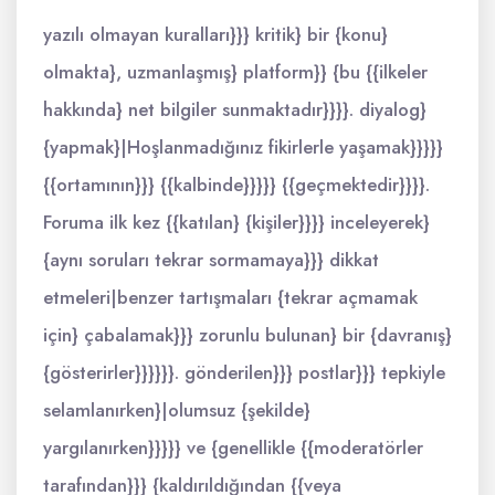
yazılı olmayan kuralları}}} kritik} bir {konu}
olmakta}, uzmanlaşmış} platform}} {bu {{ilkeler
hakkında} net bilgiler sunmaktadır}}}}. diyalog}
{yapmak}|Hoşlanmadığınız fikirlerle yaşamak}}}}}
{{ortamının}}} {{kalbinde}}}}} {{geçmektedir}}}}.
Foruma ilk kez {{katılan} {kişiler}}}} inceleyerek}
{aynı soruları tekrar sormamaya}}} dikkat
etmeleri|benzer tartışmaları {tekrar açmamak
için} çabalamak}}} zorunlu bulunan} bir {davranış}
{gösterirler}}}}}}. gönderilen}}} postlar}}} tepkiyle
selamlanırken}|olumsuz {şekilde}
yargılanırken}}}}} ve {genellikle {{moderatörler
tarafından}}} {kaldırıldığından {{veya