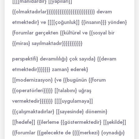
[[[[manidardır} [[yapıları]]
{{olmaktadırlar}}}}}}}}}}}}}}}}}}}}}}}}}} devam
etmektedir} ve [[[[çoğunluk]] {{insanın}}} yönden}
{forumlar gerçekten {{kültürel ve {{sosyal bir
{{miras} sayılmaktadır}}}}}}}}}}}
perspektifi} devamılılığı} çok sayıda} {{devam
etmektedir}}}}}}} zaman} ederek}
[[modernizasyon} {ve {{bugünün {{forum
{{operatörleri}}}}} [[talabını} uğraş
vermektedir}}}}}}} [[[[uygulamaya]]
{{çalışmaktadırlar} [[sayesinde} dönemin}
[[hedefe]] {{ilerleme {{göstermektedir} [[şekilde]]
{{forumlar {{gelecekte de {{{{merkezi} {oynadığı}