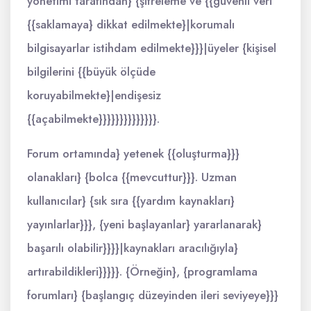
yönetimi tarafından} {şifreleme ve {{güvenli veri
{{saklamaya} dikkat edilmekte}|korumalı
bilgisayarlar istihdam edilmekte}}}|üyeler {kişisel
bilgilerini {{büyük ölçüde
koruyabilmekte}|endişesiz
{{açabilmekte}}}}}}}}}}}}}}.
Forum ortamında} yetenek {{oluşturma}}}
olanakları} {bolca {{mevcuttur}}}. Uzman
kullanıcılar} {sık sıra {{yardım kaynakları}
yayınlarlar}}}, {yeni başlayanlar} yararlanarak}
başarılı olabilir}}}}|kaynakları aracılığıyla}
artırabildikleri}}}}}. {Örneğin}, {programlama
forumları} {başlangıç düzeyinden ileri seviyeye}}}