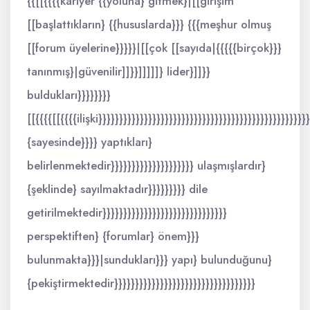
{{[[{{{{kariyer {{yoluna} gitmek}|[[girişim
[[başlattıkların} {{hususlarda}}} {{{meşhur olmuş
[[forum üyelerine}}}}}|[[çok [[sayıda|{{{{{birçok}}}
tanınmış}|güvenilir]]}}]]]]]} lider}]]}}
buldukları}}}}}}}}
[[{{{{[[{{{{ilişki}}}}}}}}}}}}}}}}}}}}}}}}}}}}}}}}}}}}}}}}}}}}}}}}}}
{sayesinde}}}} yaptıkları}
belirlenmektedir}}}}}}}}}}}}}}}}}}}} ulaşmışlardır}
{şeklinde} sayılmaktadır}}}}}}}}} dile
getirilmektedir}}}}}}}}}}}}}}}}}}}}}}}}}}}}}}
perspektiften} {forumlar} önem}}}
bulunmakta}}}|sundukları}}} yapı} bulunduğunu}
{pekiştirmektedir}}}}}}}}}}}}}}}}}}}}}}}}}}}}}}}}}}