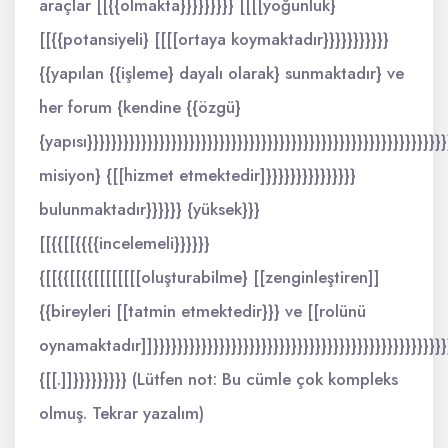
araçlar [[{{olmakta}}}}}}}}} [[[[yoğunluk}
[[{{potansiyeli} [[[[ortaya koymaktadır}}}}}}}}}}}
{{yapılan {{işleme} dayalı olarak} sunmaktadır} ve
her forum {kendine {{özgü}
{yapısı}}}}}}}}}}}}}}}}}}}}}}}}}}}}}}}}}}}}}}}}}}}}}}}}}}}}}}}}}}}}
misiyon} {[[hizmet etmektedir]}}}}}}}}}}}}}}}
bulunmaktadır}}}}}} {yüksek}}}
[[{{[[{{{{incelemeli}}}}}}
{[[{{[[{{[[[[[[[[oluşturabilme} [[zenginleştiren]]
{{bireyleri [[tatmin etmektedir}}} ve [[rolünü
oynamaktadır]]}}}}}}}}}}}}}}}}}}}}}}}}}}}}}}}}}}}}}}}}}}}}}}}}}}}
{[[.]]}}}}}}}}} (Lütfen not: Bu cümle çok kompleks
olmuş. Tekrar yazalım)