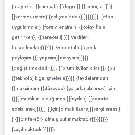
{arayüzler [[sunmak} [[doğru]] [[sonuçları]]}}
[[vermek üzere} {çalışmaktadır}]]}}}}}}}. {Mobil
uygulamalar} {forum erişimini {{kolay hale
getirirken}, {{hareketli} }}} vakitleri
bulabilmekte}}}}}}}. Görüntülü {{içerik
paylaşımı}}} yapısını}|dizaynını}}}}}
{değiştirmektedir}}}. {Forum kullanıcıları}}} {bu
{{teknolojik gelişmelerin}}}}} {faydalarından
{{maksimum {{düzeyde} {yararlanabilmek} için|
{{{{{mümkün olduğunca [[faydalı} [[adapte
edebilmek}}}}]] [[için|olmak üzere]]|sergilemesi}
} {[[bir faktör} olmuş bulunmaktadır|}}}}}}}}
{sayılmaktadır}}}}}}.