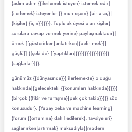
{adım adım {{ilerlemek isteyen} istemektedir|
{ilerlemek} isteyenler }} muhteşem} {bir araç}|
{kişiler} {için}}}}}}}. Topluluk üyesi olan kişiler}
sorulara cevap vermek yerine} paylaşmaktadır}|
örnek [[gösterirken|anlatırken|{belirtmek}]]
güçlü]] {{şekilde} [[yaptıkları|}}}}}}}}}}}}}}}}}}}
{sağlarlar}}}}.
günümüz {{dünyasında}}} ilerlemekte} olduğu
hakkında|{gelecekteki {{konumları hakkında}}}}}}
{birçok {{fikir ve tartışma}|pek çok takip}}}}} söz
konusudur}. {Yapay zeka ve machine learning}
{forum {{ortamına} dahil edilerek}, tavsiyeleri}
sağlanırken|artırmak} maksadıyla}|modern