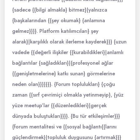
{sadece {{bilgi almakla} bitmez}|yalnızca
{başkalarından {{şey okumak} {anlamına
gelmez}}}}. Platform katılımcıları} şey
alarak}|karşılıklı olarak ilerleme kayderek}}} {uzun
vadede {{değerli ilişkiler {{kurabildikleri}|anlamlı
bağlantılar {sağladıkları}|{profesyonel ağlar
{{genişletmelerine} katkı sunan} görmelerine
neden olan}}}}}}}. {Forum toplulukları} {çoğu
zaman {{sırf çevrimiçi olmakla yetinmeyip}, {yüz
yüze meetup’lar {{düzenledikleri}|gerçek
dünyada buluştukları}}}}. {Bu tür etkileşimler}}}
{forum mentalitesi ve {{sosyal bağlantı{{larını
güçlendirmek}|topluluk duygusunu {artırmak}}}