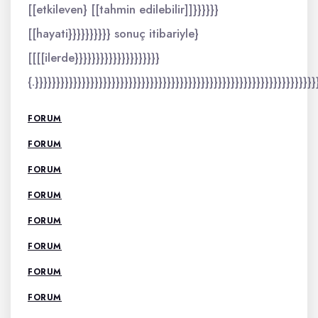
[[etkileven} [[tahmin edilebilir]]}}}}}}
[[hayati}}}}}}}}}} sonuç itibariyle}
[[[[ilerde}}}}}}}}}}}}}}}}}}}}
{.}}}}}}}}}}}}}}}}}}}}}}}}}}}}}}}}}}}}}}}}}}}}}}}}}}}}}}}}}}}}}}}}}}
FORUM
FORUM
FORUM
FORUM
FORUM
FORUM
FORUM
FORUM