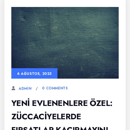
6 AĞUSTOS, 2023
0 COMMENTS
ADMIN
YENI EVLENENLERE ÖZEL:
ZÜCCACIYELERDE
FIRSATLAR KAÇIRMAYIN!