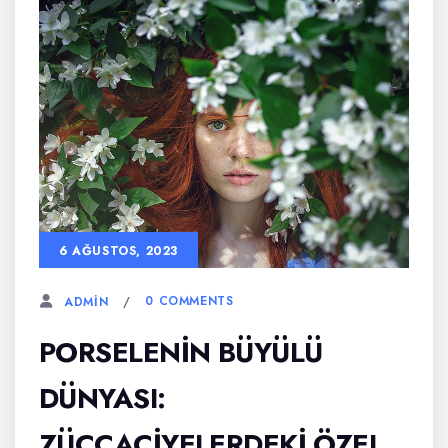
6 AĞUSTOS, 2023
0 COMMENTS
ADMIN
PORSELENIN BÜYÜLÜ
DÜNYASI:
ZÜCCACIYELERDEKI ÖZEL