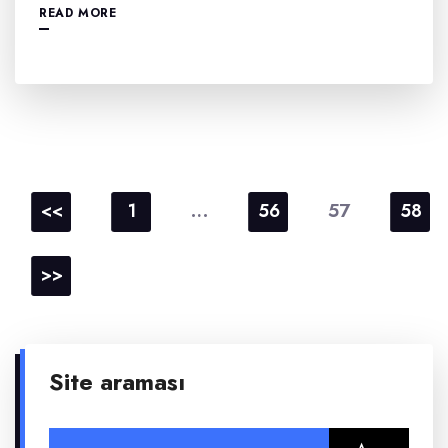
READ MORE
Yazı
sayfalaması
…
57
<<
1
56
58
>>
Site araması
Arama: