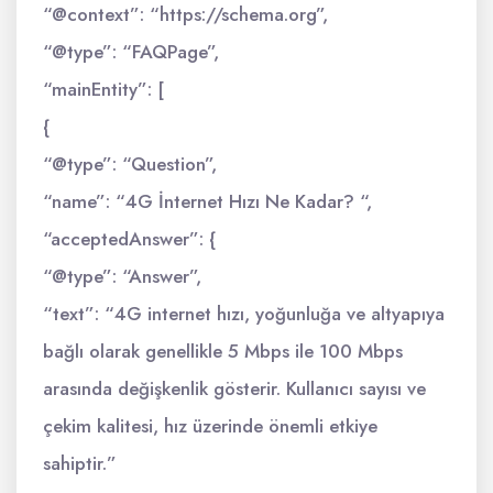
“@context”: “https://schema.org”,
“@type”: “FAQPage”,
“mainEntity”: [
{
“@type”: “Question”,
“name”: “4G İnternet Hızı Ne Kadar? “,
“acceptedAnswer”: {
“@type”: “Answer”,
“text”: “4G internet hızı, yoğunluğa ve altyapıya
bağlı olarak genellikle 5 Mbps ile 100 Mbps
arasında değişkenlik gösterir. Kullanıcı sayısı ve
çekim kalitesi, hız üzerinde önemli etkiye
sahiptir.”