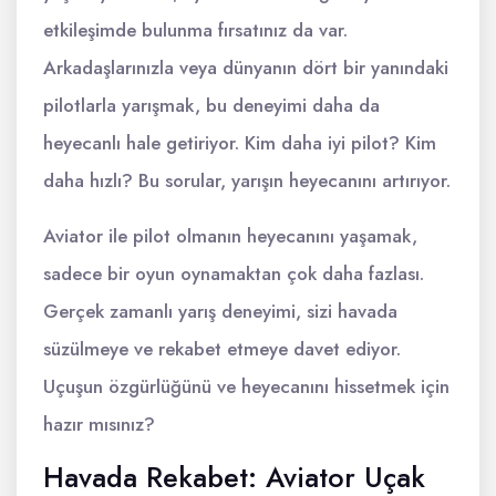
etkileşimde bulunma fırsatınız da var.
Arkadaşlarınızla veya dünyanın dört bir yanındaki
pilotlarla yarışmak, bu deneyimi daha da
heyecanlı hale getiriyor. Kim daha iyi pilot? Kim
daha hızlı? Bu sorular, yarışın heyecanını artırıyor.
Aviator ile pilot olmanın heyecanını yaşamak,
sadece bir oyun oynamaktan çok daha fazlası.
Gerçek zamanlı yarış deneyimi, sizi havada
süzülmeye ve rekabet etmeye davet ediyor.
Uçuşun özgürlüğünü ve heyecanını hissetmek için
hazır mısınız?
Havada Rekabet: Aviator Uçak