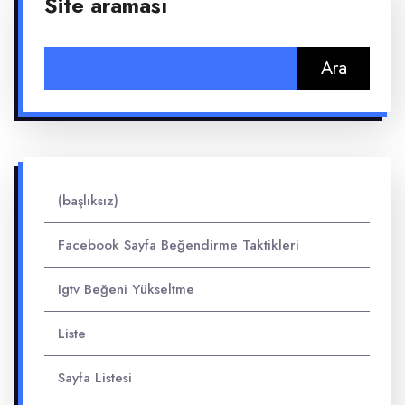
Site araması
Arama:
(başlıksız)
Facebook Sayfa Beğendirme Taktikleri
Igtv Beğeni Yükseltme
Liste
Sayfa Listesi