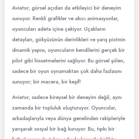
Aviator, görsel açıdan da etkileyici bir deneyim
sunuyor. Renkli grafikler ve akıcı animasyonlar,
oyuncuları adeta içine çekiyor. Uçakların
detayları, gökyüzünün derinlikleri ve yarış pistinin
dinamik yapısı, oyuncuların kendilerini gerçek bir
pilot gibi hissetmelerini sağlıyor. Bu görsel şölen,
sadece bir oyun oynamaktan çok daha fazlasını
sunuyor; bir macera, bir keşif!
Aviator, sadece bireysel bir deneyim değil, aynı
zamanda bir topluluk oluşturuyor. Oyuncular,
arkadaşlarıyla veya dünya genelinden rakipleriyle
yarışarak sosyal bir bağ kuruyor. Bu, tıpkı bir