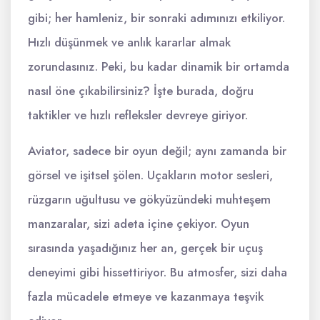
gibi; her hamleniz, bir sonraki adımınızı etkiliyor.
Hızlı düşünmek ve anlık kararlar almak
zorundasınız. Peki, bu kadar dinamik bir ortamda
nasıl öne çıkabilirsiniz? İşte burada, doğru
taktikler ve hızlı refleksler devreye giriyor.
Aviator, sadece bir oyun değil; aynı zamanda bir
görsel ve işitsel şölen. Uçakların motor sesleri,
rüzgarın uğultusu ve gökyüzündeki muhteşem
manzaralar, sizi adeta içine çekiyor. Oyun
sırasında yaşadığınız her an, gerçek bir uçuş
deneyimi gibi hissettiriyor. Bu atmosfer, sizi daha
fazla mücadele etmeye ve kazanmaya teşvik