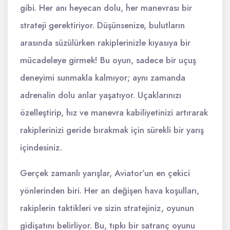
gibi. Her anı heyecan dolu, her manevrası bir
strateji gerektiriyor. Düşünsenize, bulutların
arasında süzülürken rakiplerinizle kıyasıya bir
mücadeleye girmek! Bu oyun, sadece bir uçuş
deneyimi sunmakla kalmıyor; aynı zamanda
adrenalin dolu anlar yaşatıyor. Uçaklarınızı
özelleştirip, hız ve manevra kabiliyetinizi artırarak
rakiplerinizi geride bırakmak için sürekli bir yarış
içindesiniz.
Gerçek zamanlı yarışlar, Aviator’un en çekici
yönlerinden biri. Her an değişen hava koşulları,
rakiplerin taktikleri ve sizin stratejiniz, oyunun
gidişatını belirliyor. Bu, tıpkı bir satranç oyunu