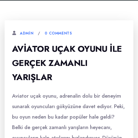
0 COMMENTS
ADMIN
AVIATOR UÇAK OYUNU ILE
GERÇEK ZAMANLI
YARIŞLAR
Aviator uçak oyunu, adrenalin dolu bir deneyim
sunarak oyuncuları gökyüzüne davet ediyor. Peki,
bu oyun neden bu kadar popüler hale geldi?
Belki de gerçek zamanlı yarışların heyecanı,
oyuncuların kalp atışlarını hızlandırıyor. Düşünün,