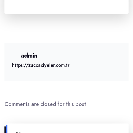
admin
https://zuccaciyeler.com.tr
Comments are closed for this post.