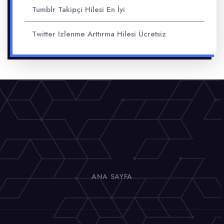
Tumblr Takipçi Hilesi En İyi
Twitter Izlenme Arttırma Hilesi Ücretsiz
ANA SAYFA