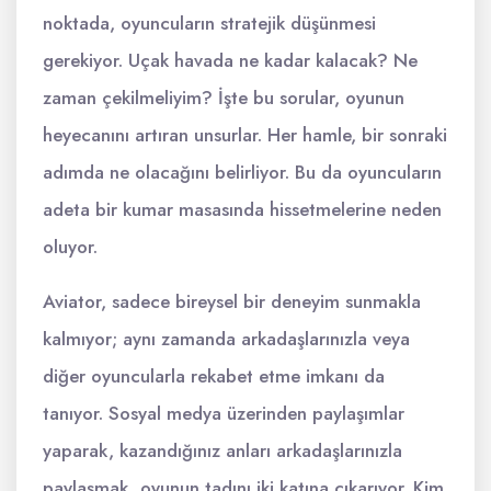
noktada, oyuncuların stratejik düşünmesi
gerekiyor. Uçak havada ne kadar kalacak? Ne
zaman çekilmeliyim? İşte bu sorular, oyunun
heyecanını artıran unsurlar. Her hamle, bir sonraki
adımda ne olacağını belirliyor. Bu da oyuncuların
adeta bir kumar masasında hissetmelerine neden
oluyor.
Aviator, sadece bireysel bir deneyim sunmakla
kalmıyor; aynı zamanda arkadaşlarınızla veya
diğer oyuncularla rekabet etme imkanı da
tanıyor. Sosyal medya üzerinden paylaşımlar
yaparak, kazandığınız anları arkadaşlarınızla
paylaşmak, oyunun tadını iki katına çıkarıyor. Kim