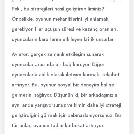
Peki, bu stratejileri nasıl geliştirebilirsiniz?
Öncelikle, oyunun mekaniklerini iyi anlamak
gerekiyor. Her uçuşun süresi ve kazanç oranları,
oyuncuların kararlarını etkileyen kritik unsurlar.
Aviator, gerçek zamanlı etkileşim sunarak
oyuncular arasında bir bağ kuruyor. Diğer
oyuncularla anlık olarak iletişim kurmak, rekabeti
artırıyor. Bu, oyunun sosyal bir deneyim haline
gelmesini sağlıyor. Düşünün ki, bir arkadaşınızla
aynı anda yarışıyorsunuz ve kimin daha iyi strateji
geliştirdiğini görmek için sabırsızlanıyorsunuz. Bu
tür anlar, oyunun tadını katbekat artırıyor.