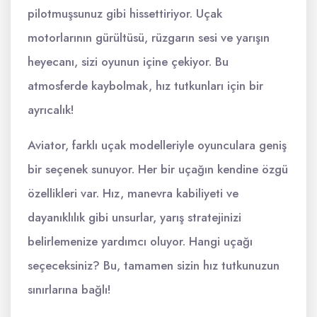
pilotmuşsunuz gibi hissettiriyor. Uçak
motorlarının gürültüsü, rüzgarın sesi ve yarışın
heyecanı, sizi oyunun içine çekiyor. Bu
atmosferde kaybolmak, hız tutkunları için bir
ayrıcalık!
Aviator, farklı uçak modelleriyle oyunculara geniş
bir seçenek sunuyor. Her bir uçağın kendine özgü
özellikleri var. Hız, manevra kabiliyeti ve
dayanıklılık gibi unsurlar, yarış stratejinizi
belirlemenize yardımcı oluyor. Hangi uçağı
seçeceksiniz? Bu, tamamen sizin hız tutkunuzun
sınırlarına bağlı!