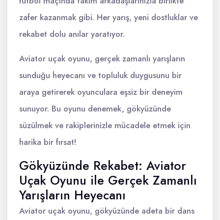
futbol maçında takım arkadaşlarınızla birlikte
zafer kazanmak gibi. Her yarış, yeni dostluklar ve
rekabet dolu anılar yaratıyor.
Aviator uçak oyunu, gerçek zamanlı yarışların
sunduğu heyecanı ve topluluk duygusunu bir
araya getirerek oyunculara eşsiz bir deneyim
sunuyor. Bu oyunu denemek, gökyüzünde
süzülmek ve rakiplerinizle mücadele etmek için
harika bir fırsat!
Gökyüzünde Rekabet: Aviator
Uçak Oyunu ile Gerçek Zamanlı
Yarışların Heyecanı
Aviator uçak oyunu, gökyüzünde adeta bir dans