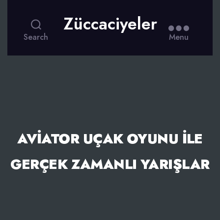
Züccaciyeler
Search
Menu
AVIATOR UÇAK OYUNU ILE
GERÇEK ZAMANLI YARIŞLAR