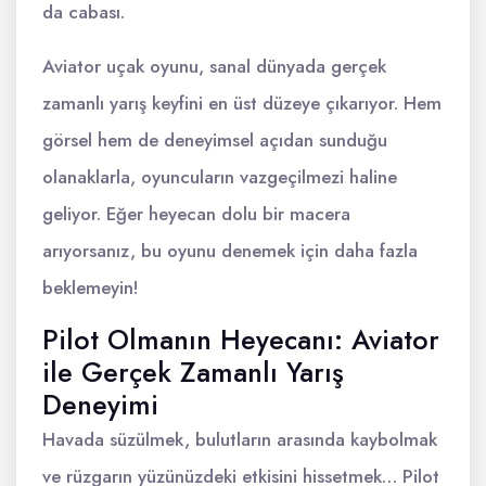
da cabası.
Aviator uçak oyunu, sanal dünyada gerçek
zamanlı yarış keyfini en üst düzeye çıkarıyor. Hem
görsel hem de deneyimsel açıdan sunduğu
olanaklarla, oyuncuların vazgeçilmezi haline
geliyor. Eğer heyecan dolu bir macera
arıyorsanız, bu oyunu denemek için daha fazla
beklemeyin!
Pilot Olmanın Heyecanı: Aviator
ile Gerçek Zamanlı Yarış
Deneyimi
Havada süzülmek, bulutların arasında kaybolmak
ve rüzgarın yüzünüzdeki etkisini hissetmek… Pilot