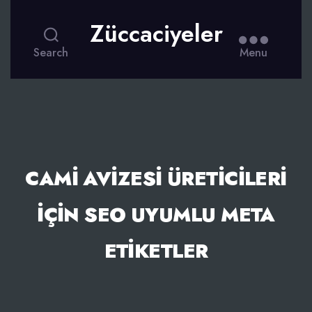
Züccaciyeler
Search
Menu
CAMI AVIZESI ÜRETICILERI
İÇIN SEO UYUMLU META
ETIKETLER