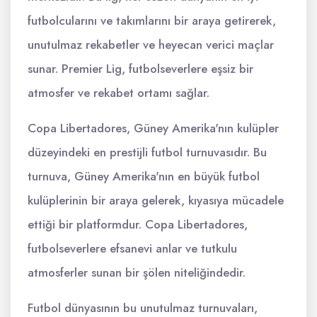
futbolcularını ve takımlarını bir araya getirerek,
unutulmaz rekabetler ve heyecan verici maçlar
sunar. Premier Lig, futbolseverlere eşsiz bir
atmosfer ve rekabet ortamı sağlar.
Copa Libertadores, Güney Amerika'nın kulüpler
düzeyindeki en prestijli futbol turnuvasıdır. Bu
turnuva, Güney Amerika'nın en büyük futbol
kulüplerinin bir araya gelerek, kıyasıya mücadele
ettiği bir platformdur. Copa Libertadores,
futbolseverlere efsanevi anlar ve tutkulu
atmosferler sunan bir şölen niteliğindedir.
Futbol dünyasının bu unutulmaz turnuvaları,