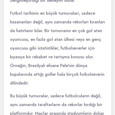
zenginleştirdiği bir deneyim sunar.
Futbol tarihinin en büyük turnuvaları, sadece
kazananları değil, aynı zamanda rekorları kıranları
da hatırlanır kılar. Bir turnuvanın en çok gol atan
oyuncusu, en fazla gol atan ülkesi veya en genç
oyuncusu gibi istatistikler, futbolseverler için
kıyasıya bir rekabet ve tartışma konusu olur.
Örneğin, Brezilyalı efsane Pele'nin dünya
kupalarında attığı goller hala birçok futbolseverin
dilindedir.
Bu büyük turnuvalar, sadece futbolcuların değil,
aynı zamanda taraftarların da rekorlar kırdığı bir
platformdur. Maçlar sırasında stadyumların dolup