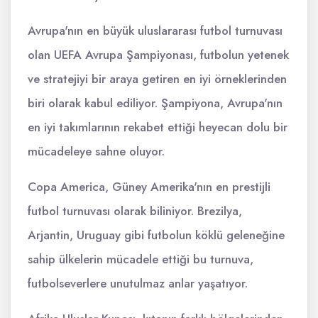
Avrupa'nın en büyük uluslararası futbol turnuvası
olan UEFA Avrupa Şampiyonası, futbolun yetenek
ve stratejiyi bir araya getiren en iyi örneklerinden
biri olarak kabul ediliyor. Şampiyona, Avrupa'nın
en iyi takımlarının rekabet ettiği heyecan dolu bir
mücadeleye sahne oluyor.
Copa America, Güney Amerika'nın en prestijli
futbol turnuvası olarak biliniyor. Brezilya,
Arjantin, Uruguay gibi futbolun köklü geleneğine
sahip ülkelerin mücadele ettiği bu turnuva,
futbolseverlere unutulmaz anlar yaşatıyor.