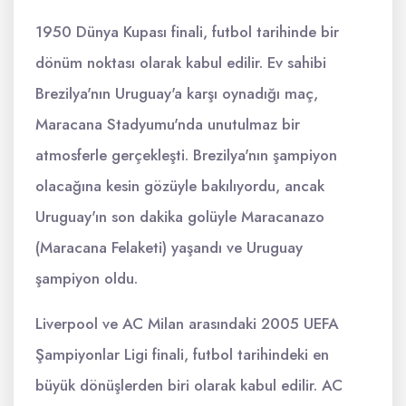
1950 Dünya Kupası finali, futbol tarihinde bir
dönüm noktası olarak kabul edilir. Ev sahibi
Brezilya'nın Uruguay'a karşı oynadığı maç,
Maracana Stadyumu'nda unutulmaz bir
atmosferle gerçekleşti. Brezilya'nın şampiyon
olacağına kesin gözüyle bakılıyordu, ancak
Uruguay'ın son dakika golüyle Maracanazo
(Maracana Felaketi) yaşandı ve Uruguay
şampiyon oldu.
Liverpool ve AC Milan arasındaki 2005 UEFA
Şampiyonlar Ligi finali, futbol tarihindeki en
büyük dönüşlerden biri olarak kabul edilir. AC