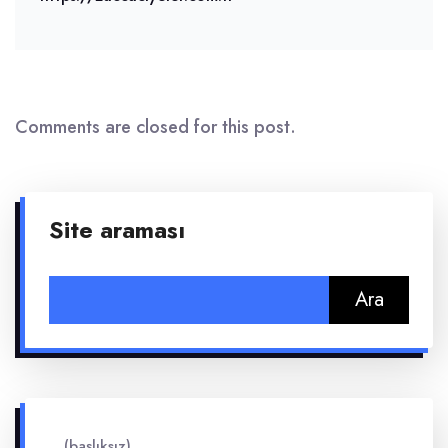
Comments are closed for this post.
Site araması
Arama:
(başlıksız)