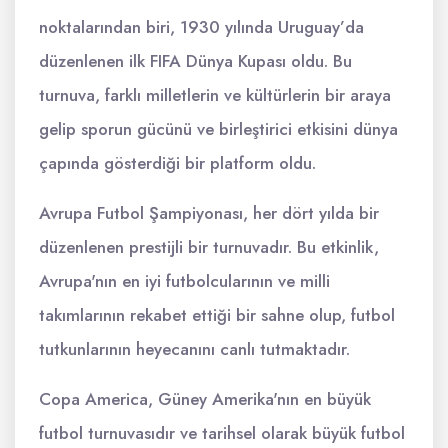
noktalarından biri, 1930 yılında Uruguay’da
düzenlenen ilk FIFA Dünya Kupası oldu. Bu
turnuva, farklı milletlerin ve kültürlerin bir araya
gelip sporun gücünü ve birleştirici etkisini dünya
çapında gösterdiği bir platform oldu.
Avrupa Futbol Şampiyonası, her dört yılda bir
düzenlenen prestijli bir turnuvadır. Bu etkinlik,
Avrupa'nın en iyi futbolcularının ve milli
takımlarının rekabet ettiği bir sahne olup, futbol
tutkunlarının heyecanını canlı tutmaktadır.
Copa America, Güney Amerika'nın en büyük
futbol turnuvasıdır ve tarihsel olarak büyük futbol