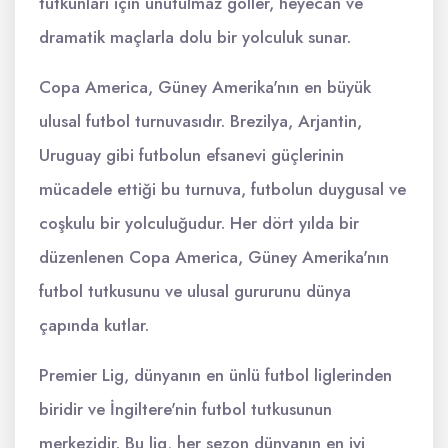
tutkunları için unutulmaz goller, heyecan ve
dramatik maçlarla dolu bir yolculuk sunar.
Copa America, Güney Amerika'nın en büyük
ulusal futbol turnuvasıdır. Brezilya, Arjantin,
Uruguay gibi futbolun efsanevi güçlerinin
mücadele ettiği bu turnuva, futbolun duygusal ve
coşkulu bir yolculuğudur. Her dört yılda bir
düzenlenen Copa America, Güney Amerika'nın
futbol tutkusunu ve ulusal gururunu dünya
çapında kutlar.
Premier Lig, dünyanın en ünlü futbol liglerinden
biridir ve İngiltere'nin futbol tutkusunun
merkezidir. Bu lig, her sezon dünyanın en iyi