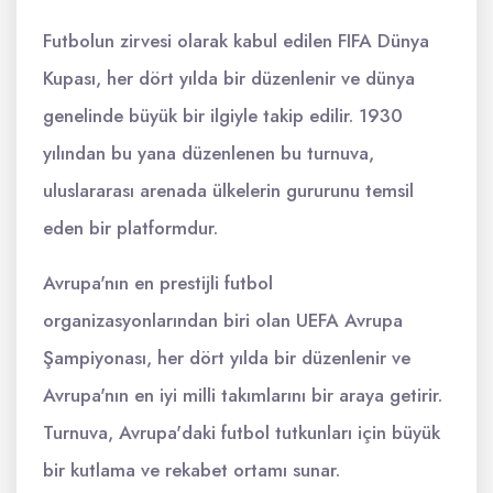
Futbolun zirvesi olarak kabul edilen FIFA Dünya
Kupası, her dört yılda bir düzenlenir ve dünya
genelinde büyük bir ilgiyle takip edilir. 1930
yılından bu yana düzenlenen bu turnuva,
uluslararası arenada ülkelerin gururunu temsil
eden bir platformdur.
Avrupa'nın en prestijli futbol
organizasyonlarından biri olan UEFA Avrupa
Şampiyonası, her dört yılda bir düzenlenir ve
Avrupa'nın en iyi milli takımlarını bir araya getirir.
Turnuva, Avrupa'daki futbol tutkunları için büyük
bir kutlama ve rekabet ortamı sunar.