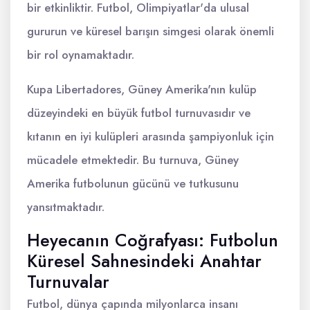
bir etkinliktir. Futbol, Olimpiyatlar'da ulusal
gururun ve küresel barışın simgesi olarak önemli
bir rol oynamaktadır.
Kupa Libertadores, Güney Amerika'nın kulüp
düzeyindeki en büyük futbol turnuvasıdır ve
kıtanın en iyi kulüpleri arasında şampiyonluk için
mücadele etmektedir. Bu turnuva, Güney
Amerika futbolunun gücünü ve tutkusunu
yansıtmaktadır.
Heyecanın Coğrafyası: Futbolun
Küresel Sahnesindeki Anahtar
Turnuvalar
Futbol, dünya çapında milyonlarca insanı