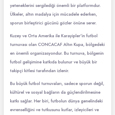
yeteneklerini sergilediği önemli bir platformdur.
Ülkeler, altın madalya için mücadele ederken,
sporun birleştirici gücünü gözler önüne serer.
Kuzey ve Orta Amerika ile Karayipler'in futbol
turnuvası olan CONCACAF Altın Kupa, bölgedeki
en önemli organizasyondur. Bu turnuva, bölgenin
futbol gelişimine katkıda bulunur ve büyük bir
takipçi kitlesi tarafından izlenir.
Bu büyük futbol turnuvaları, sadece sporun değil,
kültürel ve sosyal bağların da güçlendirilmesine
katkı sağlar. Her biri, futbolun dünya genelindeki
evrenselliğini ve tutkusunu kutlar, izleyicileri ve