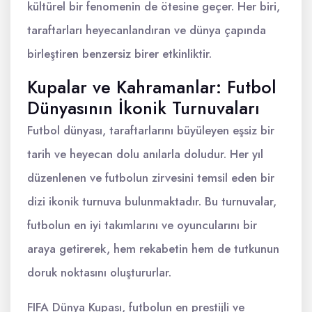
kültürel bir fenomenin de ötesine geçer. Her biri,
taraftarları heyecanlandıran ve dünya çapında
birleştiren benzersiz birer etkinliktir.
Kupalar ve Kahramanlar: Futbol
Dünyasının İkonik Turnuvaları
Futbol dünyası, taraftarlarını büyüleyen eşsiz bir
tarih ve heyecan dolu anılarla doludur. Her yıl
düzenlenen ve futbolun zirvesini temsil eden bir
dizi ikonik turnuva bulunmaktadır. Bu turnuvalar,
futbolun en iyi takımlarını ve oyuncularını bir
araya getirerek, hem rekabetin hem de tutkunun
doruk noktasını oluştururlar.
FIFA Dünya Kupası, futbolun en prestijli ve