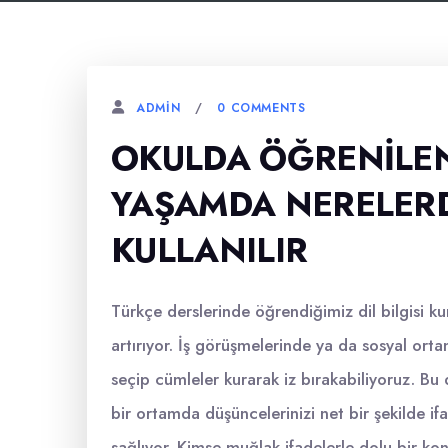
0 COMMENTS
ADMIN
OKULDA ÖĞRENILEN
YAŞAMDA NERELERD
KULLANILIR
Türkçe derslerinde öğrendiğimiz dil bilgisi kura
artırıyor. İş görüşmelerinde ya da sosyal ort
seçip cümleler kurarak iz bırakabiliyoruz. Bu 
bir ortamda düşüncelerinizi net bir şekilde if
sağlıyor. Kimse muğlak ifadelerle dolu bir k