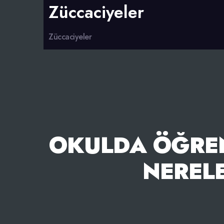
Züccaciyeler
Züccaciyeler
OKULDA ÖĞREN
NERELE