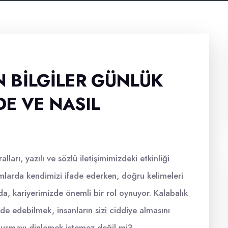
 BILGILER GÜNLÜK
E VE NASIL
lları, yazılı ve sözlü iletişimimizdeki etkinliği
amlarda kendimizi ifade ederken, doğru kelimeleri
da, kariyerimizde önemli bir rol oynuyor. Kalabalık
ade edebilmek, insanların sizi ciddiye almasını
onuşmayı dinlemek istemez değil mi?