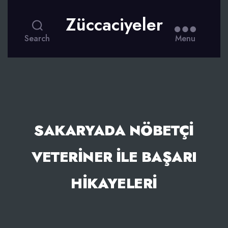
Züccaciyeler
Search
Menu
SAKARYADA NÖBETÇI
VETERINER ILE BAŞARI
HIKAYELERI